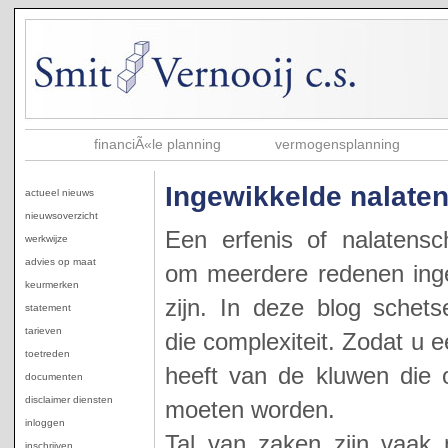
financiÃ«le planning
vermogensplanning
Ingewikkelde nalate
actueel nieuws
nieuwsoverzicht
Een erfenis of nalatens
werkwijze
advies op maat
om meerdere redenen ing
keurmerken
zijn. In deze blog schets
statement
tarieven
die complexiteit. Zodat u 
toetreden
heeft van de kluwen die o
documenten
disclaimer diensten
moeten worden.
inloggen
Tal van zaken zijn vaak m
inschrijven