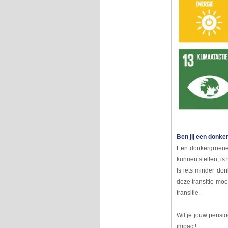
Ben jij een donke
Een donkergroene b
kunnen stellen, is 
Is iets minder do
deze transitie moe
transitie.
Wil je jouw pensi
impact!