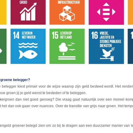
rgroene belegger?
elegger kiest primair voor de wijze waarop zijn geld besteed wordt. Het rendeme
hoe groen jij je geld wenst te besteden of te beleggen.
nkergroen dan niet goed genoeg? Die vraag gaat natuurlijk over een moreel kom
t het dan ook gaan over nuances. Over de transitie van grijs naar groen. Het tempo 
oengeld groener belegd zien om zo bij te dragen aan een duurzamer manier van l