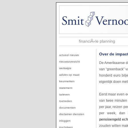
financiÃ«le planning
Over de impac
actueel nieuws
nieuwsoverzicht
De Amerikaanse do
werkwijze
van “greenback” v
advies op maat
honderd euro bilje
eigenlijk doen met
keurmerken
statement
Eerst maar even een
tarieven
van twee minuten 
toetreden
per jaar, reizen pe
documenten
per week, dan 
disclaimer diensten
pensioengeld ech
inloggen
zouden willen make
inschrijven