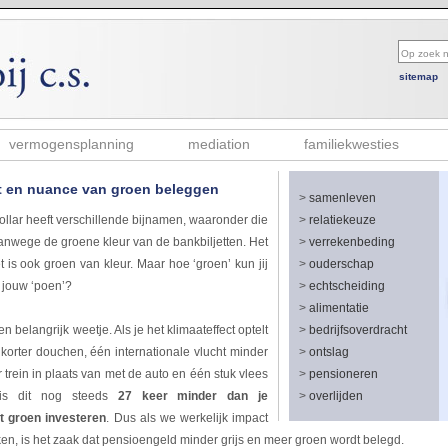
sitemap
vermogensplanning
mediation
familiekwesties
t en nuance van groen beleggen
>
samenleven
llar heeft verschillende bijnamen, waaronder die
>
relatiekeuze
anwege de groene kleur van de bankbiljetten. Het
>
verrekenbeding
t is ook groen van kleur. Maar hoe ‘groen’ kun jij
>
ouderschap
 jouw ‘poen’?
>
echtscheiding
>
alimentatie
 belangrijk weetje. Als je het klimaateffect optelt
>
bedrijfsoverdracht
korter douchen, één internationale vlucht minder
>
ontslag
r trein in plaats van met de auto en één stuk vlees
>
pensioneren
is dit nog steeds
27 keer minder dan je
>
overlijden
t groen investeren
. Dus als we werkelijk impact
n, is het zaak dat pensioengeld minder grijs en meer groen wordt belegd.