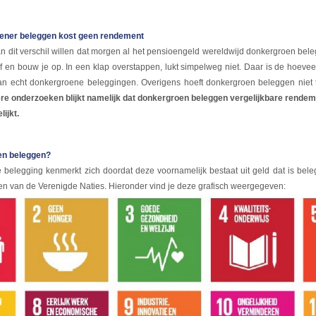
roener beleggen kost geen rendement
n dit verschil willen dat morgen al het pensioengeld wereldwijd donkergroen belegd
af en bouw je op. In een klap overstappen, lukt simpelweg niet. Daar is de hoeveel
n echt donkergroene beleggingen. Overigens hoeft donkergroen beleggen niet 
ere onderzoeken blijkt namelijk dat donkergroen beleggen vergelijkbare rendemen
ijkt.
en beleggen?
belegging kenmerkt zich doordat deze voornamelijk bestaat uit geld dat is be
en van de Verenigde Naties. Hieronder vind je deze grafisch weergegeven: