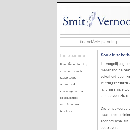
financiÃ«le planning
Sociale zekerh
fin. planning
In vergelijking
financiÃ«le planning
Nederland de omg
eerst kennismaken
zekerheid door. Fi
rapportages
Verenigde Staten v
onderhoud
land minimale to
zes vakgebieden
diende voor zichze
specialisaties
top 10 vragen
Die omgekeerde o
berekenen
staat met minim
economische zin 
opgeleverd.