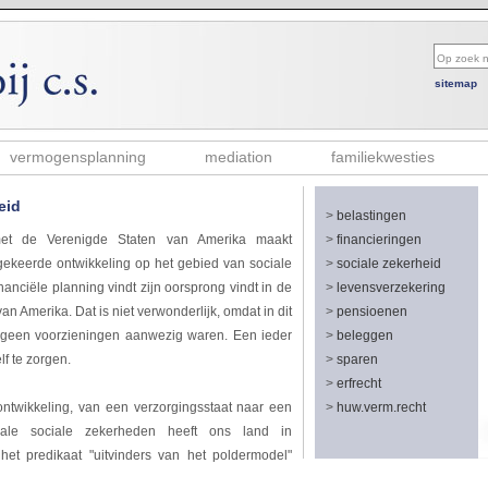
sitemap
vermogensplanning
mediation
familiekwesties
eid
>
belastingen
 met de Verenigde Staten van Amerika maakt
>
financieringen
ekeerde ontwikkeling op het gebied van sociale
>
sociale zekerheid
nanciële planning vindt zijn oorsprong vindt in de
>
levensverzekering
an Amerika. Dat is niet verwonderlijk, omdat in dit
>
pensioenen
t geen voorzieningen aanwezig waren. Een ieder
>
beleggen
lf te zorgen.
>
sparen
>
erfrecht
ntwikkeling, van een verzorgingsstaat naar een
>
huw.verm.recht
ale sociale zekerheden heeft ons land in
het predikaat "uitvinders van het poldermodel"