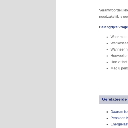
Verantwoordelijk
noodzakelijk is g
Belangrijke vrage
Waar moet u
Wat kost ee
Wanneer he
Hoeveel pr
Hoe zit he
Mag u pens
Gerelateerde 
Daarom is 
Pensioen is
Energielas