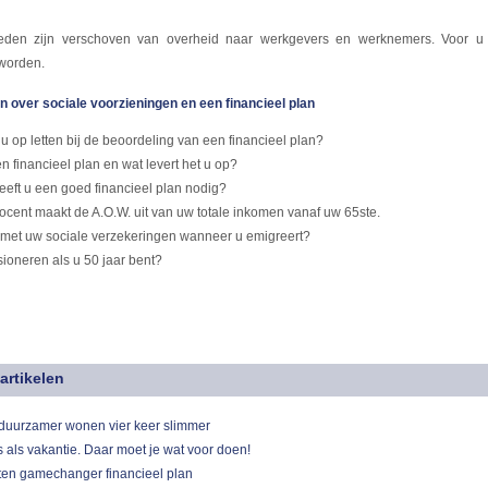
heden zijn verschoven van overheid naar werkgevers en werknemers. Voor u 
eworden.
n over sociale voorzieningen en een financieel plan
 op letten bij de beoordeling van een financieel plan?
n financieel plan en wat levert het u op?
eft u een goed financieel plan nodig?
ocent maakt de A.O.W. uit van uw totale inkomen vanaf uw 65ste.
t met uw sociale verzekeringen wanneer u emigreert?
ioneren als u 50 jaar bent?
artikelen
duurzamer wonen vier keer slimmer
 als vakantie. Daar moet je wat voor doen!
ten gamechanger financieel plan