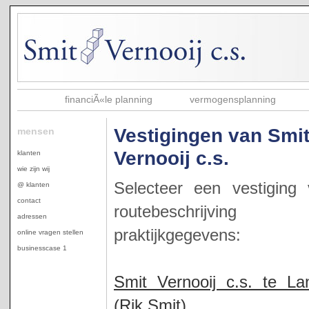
financiÃ«le planning
vermogensplanning
Vestigingen van Smi
mensen
Vernooij c.s.
klanten
wie zijn wij
Selecteer een vestiging
@ klanten
contact
routebeschrijvi
adressen
praktijkgegevens:
online vragen stellen
businesscase 1
Smit Vernooij c.s. te L
(Rik Smit)