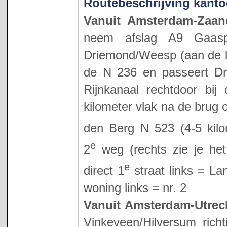
Routebeschrijving kanto
Vanuit Amsterdam-Zaa
neem afslag A9 Gaaspe
Driemond/Weesp (aan de lin
de N 236 en passeert Dri
Rijnkanaal rechtdoor bi
kilometer vlak na de brug o
den Berg N 523 (4-5 kilo
e
2
weg (rechts zie je het
e
direct 1
straat links = La
woning links = nr. 2
Vanuit Amsterdam-Utrec
Vinkeveen/Hilversum richt