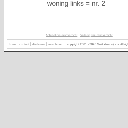
woning links = nr. 2
Actueel nieuwsoverzicht
Volledig Nieuwsoverzicht
|
|
|
|
home
contact
disclaimer
naar boven
copyright 2001 - 2026 Smit Vernooij c.s. All ri