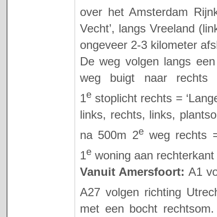
over het Amsterdam Rijnk
Vecht’, langs Vreeland (li
ongeveer 2-3 kilometer afs
De weg volgen langs een m
weg buigt naar rechts 
e
1
stoplicht rechts = ‘Lang
links, rechts, links, plant
e
na 500m 2
weg rechts =
e
1
woning aan rechterkant 
Vanuit Amersfoort:
A1 vo
A27 volgen richting Utrec
met een bocht rechtsom. 