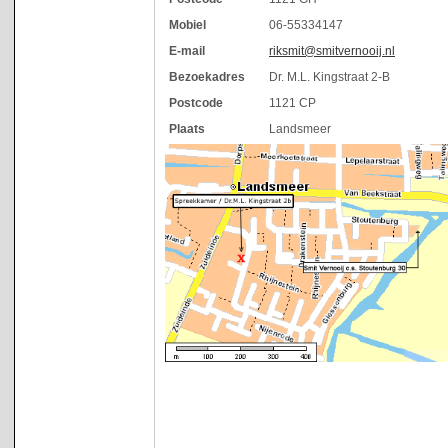
Mobiel
06-55334147
E-mail
riksmit@smitvernooij.nl
Bezoekadres
Dr. M.L. Kingstraat 2-B
Postcode
1121 CP
Plaats
Landsmeer